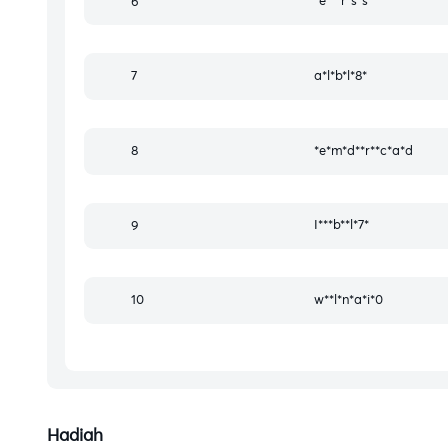
6
*e***r*s*s
7
a*l*b*l*8*
8
*e*m*d**r**c*a*d
9
I***b**l*7*
10
w**l*n*a*i*0
Hadiah