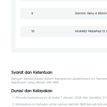
9
Garmin Venu 4 45mm -
10
HUAWEI MatePad 12 X
Syarat dan Ketentuan
Dengan berpartisipasi dalam Kampanye Leaderboard ini, Pemain
keputusan yang dibuat oleh BK8.
Durasi dan Kelayakan
Periode kampanye ini di mulai 1 Januari 2026 dan berakhir 3
Kampanye ini terbuka untuk semua pemain BK8 kecuali karyaw