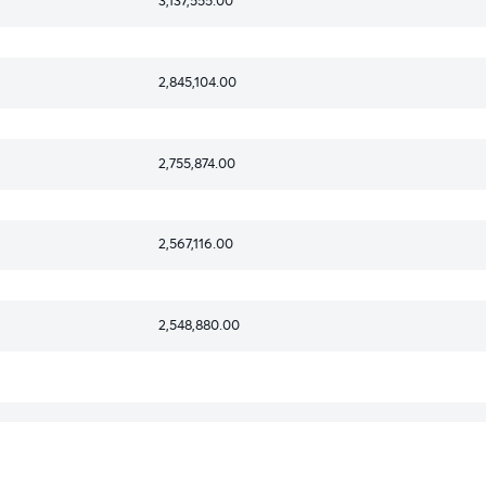
3,137,555.00
2,845,104.00
2,755,874.00
2,567,116.00
2,548,880.00