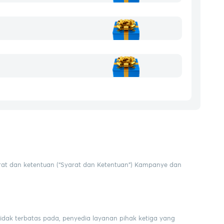
rat dan ketentuan (“Syarat dan Ketentuan”) Kampanye dan
idak terbatas pada, penyedia layanan pihak ketiga yang