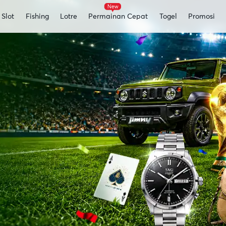
Slot
Fishing
Lotre
Permainan Cepat
Togel
Promosi