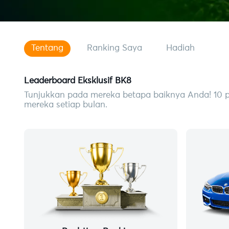
Tentang
Ranking Saya
Hadiah
Leaderboard Eksklusif BK8
Tunjukkan pada mereka betapa baiknya Anda! 10 pe
mereka setiap bulan.