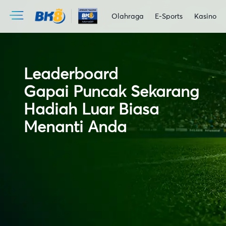
Olahraga
E-Sports
Kasino
Leaderboard
Gapai Puncak Sekarang
Hadiah Luar Biasa
Menanti Anda