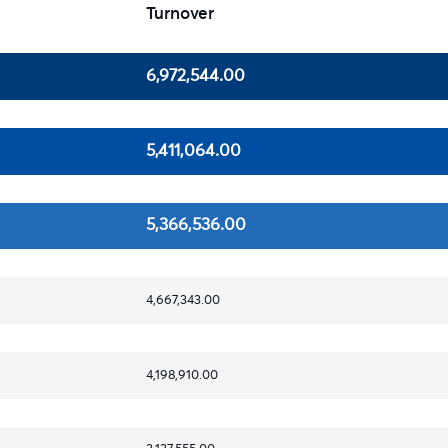
Turnover
6,972,544.00
5,411,064.00
5,366,536.00
4,667,343.00
4,198,910.00