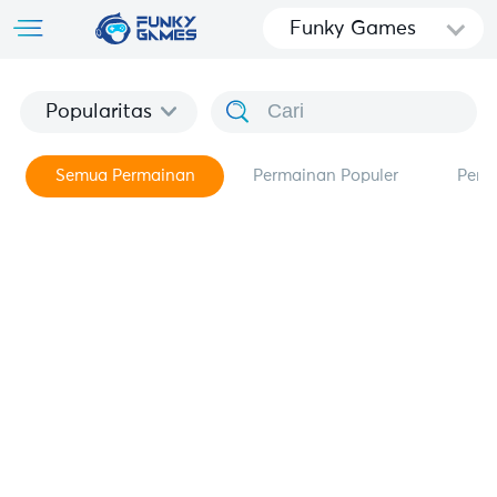
Funky Games
Popularitas
Semua Permainan
Permainan Populer
Perm