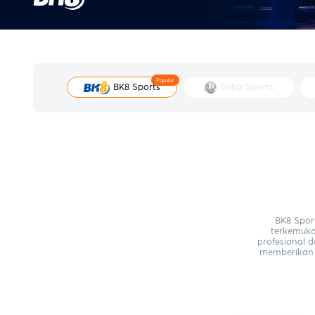
Popular
BK8 Sports
Saba Sports
BK8 Spor
terkemuka 
profesional 
memberikan p