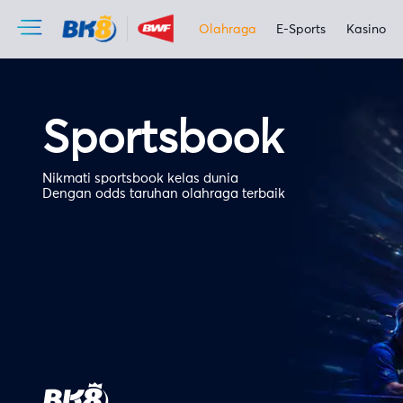
Olahraga
E-Sports
Kasino
Sportsbook
Nikmati sportsbook kelas dunia
Dengan odds taruhan olahraga terbaik