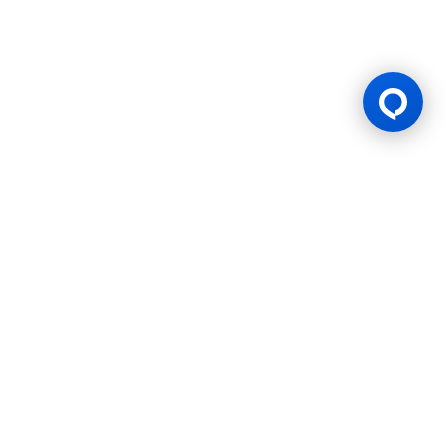
Indonesia
Pengsijilan