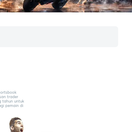
portsbook
usan trader
g tahun untuk
agi pemain di