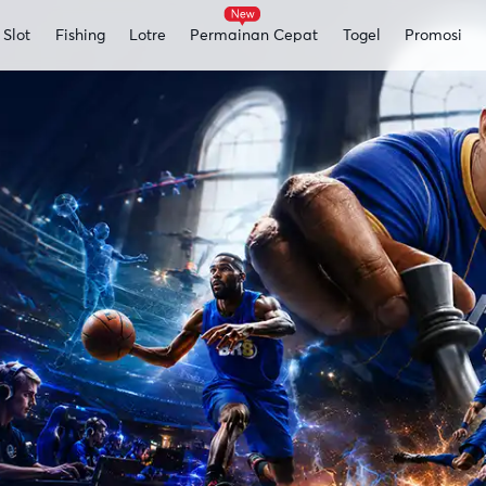
Slot
Fishing
Lotre
Permainan Cepat
Togel
Promosi