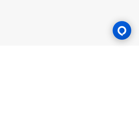
Lesen Permainan
BK8 diuruskan oleh Mettlemind Tech Ltd., nombor pendaftaran:
15779, dengan alamat berdaftar di Hamchako, Mutsamudu,
Pulau Autonomi Anjouan, Kesatuan Comoros. BK8 berlesen dan
dikawal selia oleh Kerajaan Pulau Autonomi Anjouan, Kesatuan