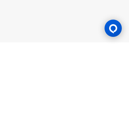
Lesen Permainan
BK8 diuruskan oleh Mettlemind Tech Ltd., nombor pendaftaran:
15779, dengan alamat berdaftar di Hamchako, Mutsamudu,
Pulau Autonomi Anjouan, Kesatuan Comoros. BK8 berlesen dan
dikawal selia oleh Kerajaan Pulau Autonomi Anjouan, Kesatuan