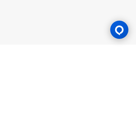
Lesen Permainan
BK8 diuruskan oleh Mettlemind Tech Ltd., nombor pendaftaran:
15779, dengan alamat berdaftar di Hamchako, Mutsamudu,
Pulau Autonomi Anjouan, Kesatuan Comoros. BK8 berlesen dan
dikawal selia oleh Kerajaan Pulau Autonomi Anjouan, Kesatuan