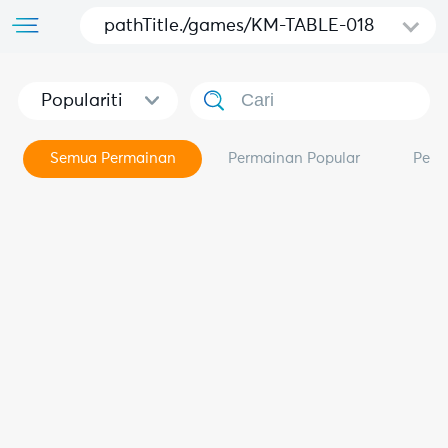
pathTitle./games/KM-TABLE-018
Populariti
Semua Permainan
Permainan Popular
Perm