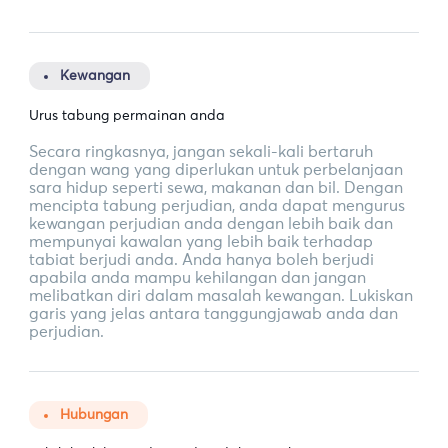
Kewangan
Urus tabung permainan anda
Secara ringkasnya, jangan sekali-kali bertaruh
dengan wang yang diperlukan untuk perbelanjaan
sara hidup seperti sewa, makanan dan bil. Dengan
mencipta tabung perjudian, anda dapat mengurus
kewangan perjudian anda dengan lebih baik dan
mempunyai kawalan yang lebih baik terhadap
tabiat berjudi anda. Anda hanya boleh berjudi
apabila anda mampu kehilangan dan jangan
melibatkan diri dalam masalah kewangan. Lukiskan
garis yang jelas antara tanggungjawab anda dan
perjudian.
Hubungan