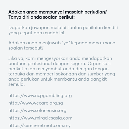
Adakah anda mempunyai masalah perjudian?
Tanya diri anda soalan berikut:
Dapatkan jawapan melalui soalan penilaian kendiri
yang cepat dan mudah ini.
Adakah anda menjawab "ya" kepada mana-mana
soalan tersebut?
Jika ya, kami mengesyorkan anda mendapatkan
bantuan profesional dengan segera. Organisasi
berikut akan menyambut anda dengan tangan
terbuka dan memberi sokongan dan sumber yang
anda perlukan untuk membantu anda bangkit
semula.
https://www.ncpgambling.org
http://www.wecare.org.sg
https://www.solaceasia.org
https://www.miraclesasia.com
https://sereneretreat.com.my