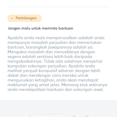
Pertolongan
Jangan malu untuk meminta bantuan
Apabila anda mula mempersoalkan adakah anda
mempunyai masalah perjudian dan memerlukan
bantuan, barangkali jawapannya adalah ya.
Mengakui masalah dan mencekiknya dengan
segera adalah sentiasa lebih baik daripada
mengabaikannya. Tidak ada salahnya menyertai
kumpulan sokongan perjudian. Apabila anda
melihat penjudi kompulsif sebenar dengan lebih
dekat dan mendengar cara mereka untuk
menguruskan ketagihan, anda akan mendapat
maklumat yang amat jelas. Memang elok sekiranya
anda mendapatkan bantuan dan sokongan awal.