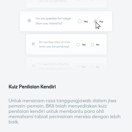
Kuiz Penilaian Kendiri
Untuk menanam rasa tanggungjawab dalam jiwa
pemain-pemain, BK8 telah menyediakan kuiz
penilaian kendiri untuk membantu para ahli
memahami tabiat permainan mereka dengan lebih
baik.