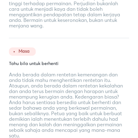
tinggi terhadap permainan. Perjudian bukanlah
cara untuk menjadi kaya dan tidak boleh
menggantikan pendapatan tetap dalam kerjaya
anda. Bermain untuk keseronokan, bukan untuk
menjana wang.
Masa
Tahu bila untuk berhenti
Anda berada dalam rentetan kemenangan dan
anda tidak mahu menghentikan rentetan itu.
Ataupun, anda berada dalam rentetan kekalahan
dan anda terus bermain dengan harapan untuk
menampung kerugian anda. Kedengaran biasa?
Anda harus sentiasa bersedia untuk berhenti dan
sedar bahawa anda yang berkawal permainan,
bukan sebaliknya. Petua yang baik untuk berbuat
demikian ialah menentukan terlebih dahulu had
menang dan kalah dan meninggalkan permainan
sebaik sahaja anda mencapai yang mana-mana
satu.