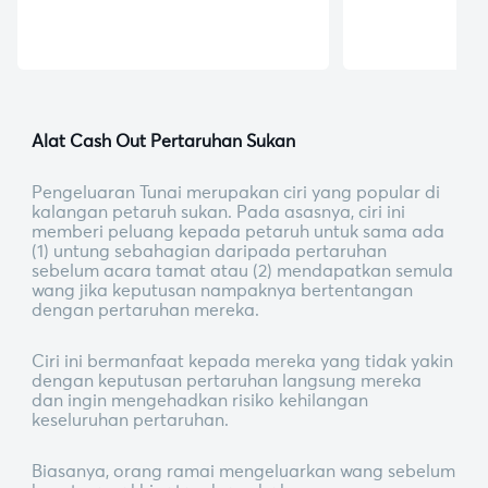
Alat Cash Out Pertaruhan Sukan
Pengeluaran Tunai merupakan ciri yang popular di
kalangan petaruh sukan. Pada asasnya, ciri ini
memberi peluang kepada petaruh untuk sama ada
(1) untung sebahagian daripada pertaruhan
sebelum acara tamat atau (2) mendapatkan semula
wang jika keputusan nampaknya bertentangan
dengan pertaruhan mereka.
Ciri ini bermanfaat kepada mereka yang tidak yakin
dengan keputusan pertaruhan langsung mereka
dan ingin mengehadkan risiko kehilangan
keseluruhan pertaruhan.
Biasanya, orang ramai mengeluarkan wang sebelum