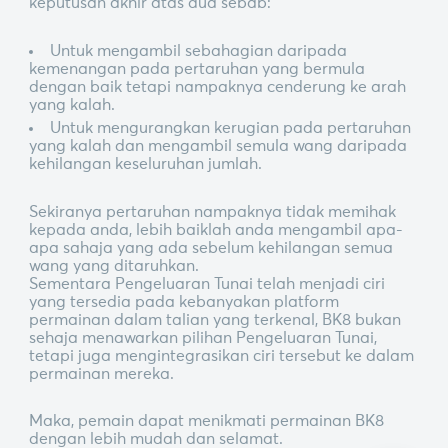
keputusan akhir atas dua sebab:
Untuk mengambil sebahagian daripada
kemenangan pada pertaruhan yang bermula
dengan baik tetapi nampaknya cenderung ke arah
yang kalah.
Untuk mengurangkan kerugian pada pertaruhan
yang kalah dan mengambil semula wang daripada
kehilangan keseluruhan jumlah.
Sekiranya pertaruhan nampaknya tidak memihak
kepada anda, lebih baiklah anda mengambil apa-
apa sahaja yang ada sebelum kehilangan semua
wang yang ditaruhkan.
Sementara Pengeluaran Tunai telah menjadi ciri
yang tersedia pada kebanyakan platform
permainan dalam talian yang terkenal, BK8 bukan
sehaja menawarkan pilihan Pengeluaran Tunai,
tetapi juga mengintegrasikan ciri tersebut ke dalam
permainan mereka.
Maka, pemain dapat menikmati permainan BK8
dengan lebih mudah dan selamat.