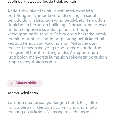
Lebih baik lewat daripada tidak pernah
Anda tidak akan terlalu lewat untuk meminta
pertolongan. Nampaknya anda mungkin sudah
berada dalam keadaan yang betul-betul teruk dan
tidak boleh berpatah balik lagi. Namun sebenarnya,
anda mempunyai kawalan penuh terhadap
kehidupan anda sendiri. Selagi anda bersedia untuk
meminta bantuan, anda berpeluang untuk kembali
kepada kehidupan yang normal. Mulai dengan
mencari seseorang yang rapat dengan anda dan
mengambil berat tentang anda. Ataupun, anda
juga boleh menyertai kumpulan sokongan perjudian
tanpa menyatakan nama.
Akauntabiliti
Terima kekalahan
Ya, anda membacanya dengan betul. Perjudian
hanya berakhir dengan dua kemungkinan, iaitu
menang atau kalah. Memanglah kehilangan