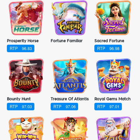
Prosperity Horse
Fortune Familiar
Sacred Fortune
RTP
96.83
RTP
96.98
Bounty Hunt
Treasure Of Atlantis
Royal Gems Match
RTP
97.03
RTP
97.06
RTP
97.01