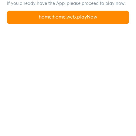
If you already have the App, please proceed to play now.
home:home.web.playNow