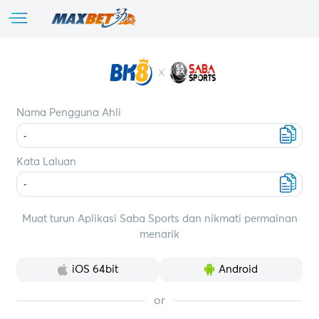
Nama Pengguna Ahli
Kata Laluan
Muat turun Aplikasi Saba Sports dan nikmati permainan
menarik
iOS 64bit
Android
or