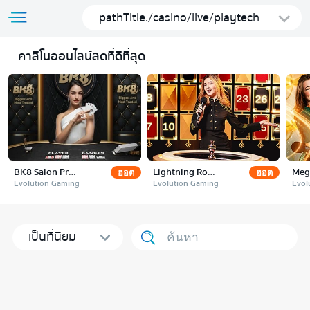
pathTitle./casino/live/playtech
คาสิโนออนไลน์สดที่ดีที่สุด
BK8 Salon Prive Baccarat
Lightning Roulette
Meg
ฮอต
ฮอต
Evolution Gaming
Evolution Gaming
Evol
เป็นที่นิยม