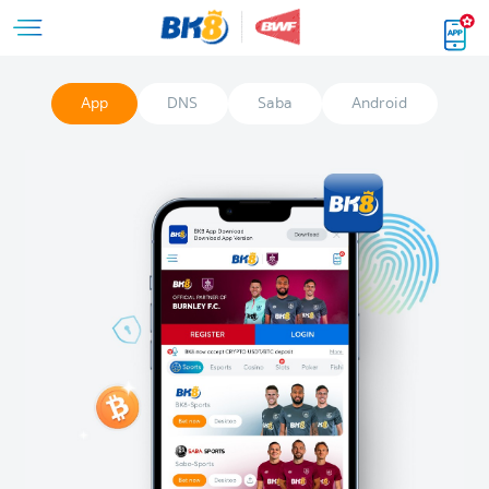
App
DNS
Saba
Android
IO