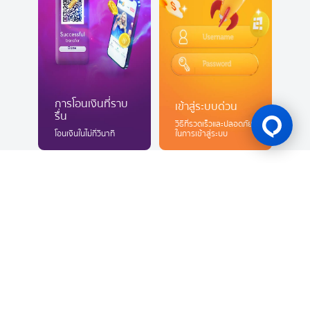
การโอนเงินที่ราบ
เข้าสู่ระบบด่วน
รื่น
วิธีที่รวดเร็วและปลอดภัย
โอนเงินในไม่กี่วินาที
ในการเข้าสู่ระบบ
สปอนเซอร์หลักทางการ
ผู้สนับสนุนหลัก
ผู้สนับสนุนหลักทางการ
BK8 Gresini Racing
Burnley F.C.
2
BWF Thomas & Uber Cup
HSBC BWF Wo
MotoGP 2026
2022-2026
Finals 2026
Finals 