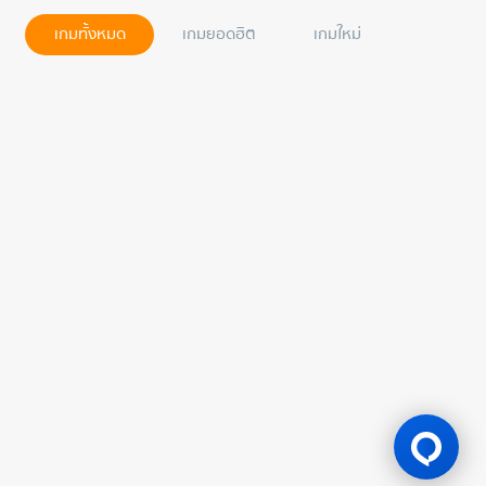
เกมทั้งหมด
เกมยอดฮิต
เกมใหม่