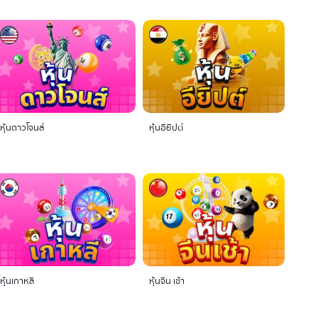
หุ้นดาวโจนส์
หุ้นอียิปต์
หุ้นเกาหลี
หุ้นจีน เช้า