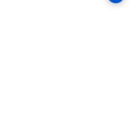
ไทย
ใบรับรอง
อดภัย
ความรับผิดชอบในการเดิมพัน