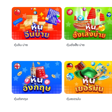
หุ้นจีน บ่าย
หุ้นฮั่งเส็ง บ่าย
หุ้นอังกฤษ
หุ้นเยอรมัน