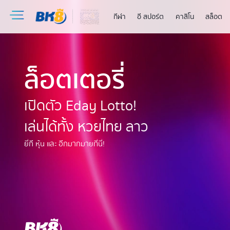
กีฬา
อี สปอร์ต
คาสิโน
สล็อต
ล็อตเตอรี่
เปิดตัว Eday Lotto!
เล่นได้ทั้ง หวยไทย ลาว
ยี่กี หุ้น และ อีกมากมายที่นี่!