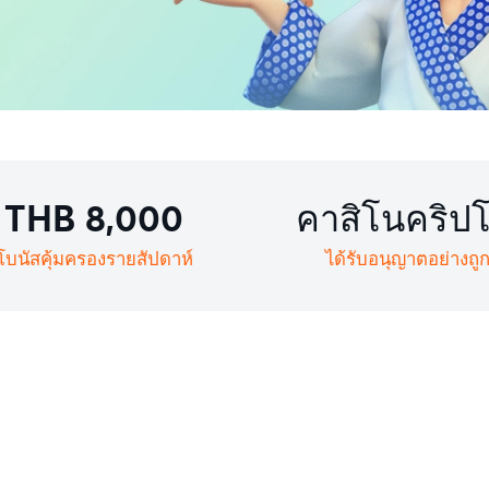
THB 8,000
คาสิโนคริปโ
โบนัสคุ้มครองรายสัปดาห์
ได้รับอนุญาตอย่างถูก