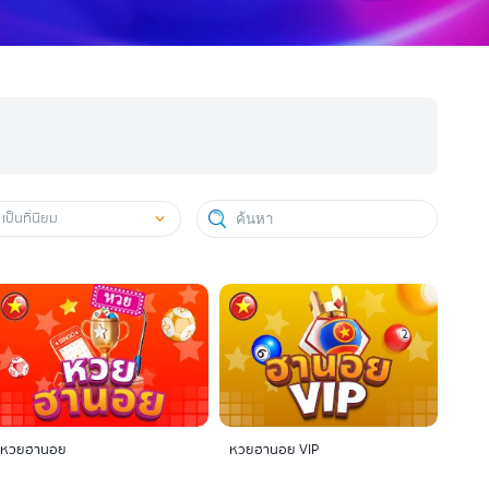
เป็นที่นิยม
หวยฮานอย
หวยฮานอย VIP