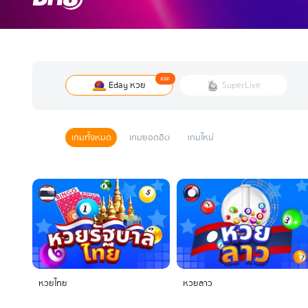
ฮอต
Eday หวย
SuperLive
เกมทั้งหมด
เกมยอดฮิต
เกมใหม่
หวยไทย
หวยลาว