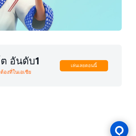
ต อันดับ1
เล่นเลยตอนนี้
ต้องที่ในเอเชีย