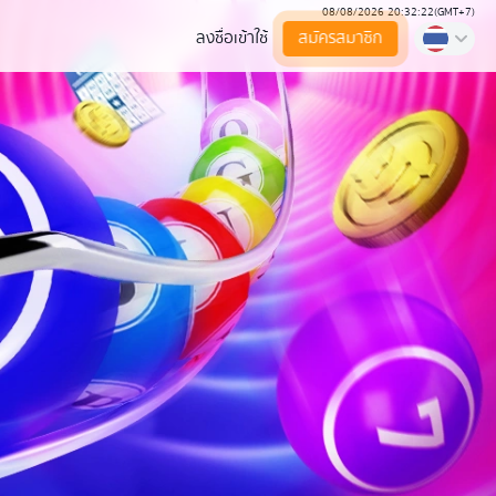
08/08/2026 20:32:24
(
GMT+7
)
ลงชื่อเข้าใช้
สมัครสมาชิก