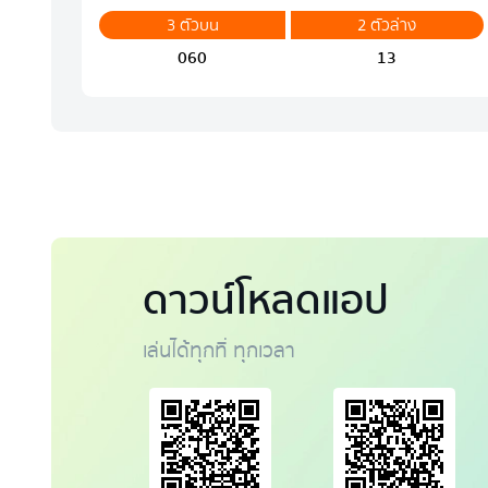
3 ตัวบน
2 ตัวล่าง
060
13
ดาวน์โหลดแอป
เล่นได้ทุกที่ ทุกเวลา