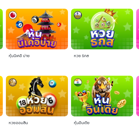
หุ้นนิเคอิ บ่าย
หวย ธกส
หวยออมสิน
หุ้นอินเดีย