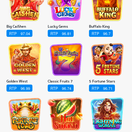
Big CaiShen
Lucky Gems
Buffalo King
RTP
97.04
RTP
96.81
RTP
96.7
Golden West
Classic Fruits 7
5 Fortune Stars
RTP
96.99
RTP
96.74
RTP
96.71