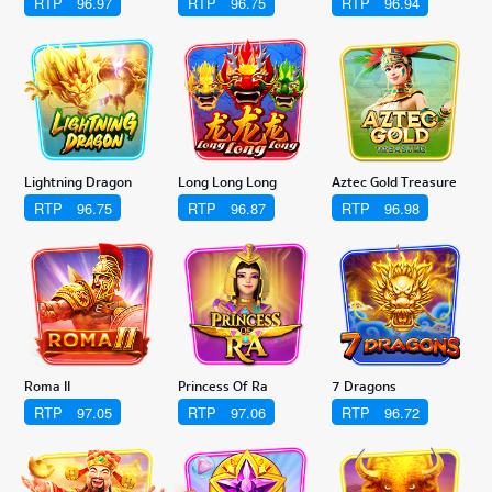
RTP
96.97
RTP
96.75
RTP
96.94
Lightning Dragon
Long Long Long
Aztec Gold Treasure
RTP
96.75
RTP
96.87
RTP
96.98
Roma II
Princess Of Ra
7 Dragons
RTP
97.05
RTP
97.06
RTP
96.72