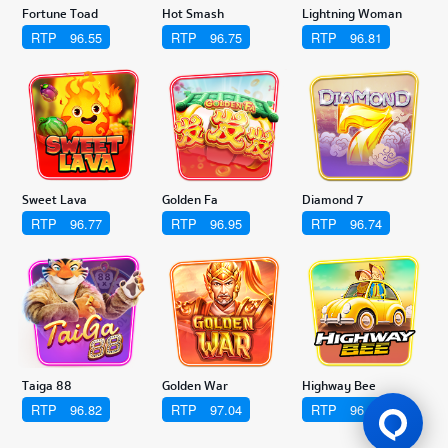
Fortune Toad
Hot Smash
Lightning Woman
RTP
96.55
RTP
96.75
RTP
96.81
Sweet Lava
Golden Fa
Diamond 7
RTP
96.77
RTP
96.95
RTP
96.74
Taiga 88
Golden War
Highway Bee
RTP
96.82
RTP
97.04
RTP
96.83