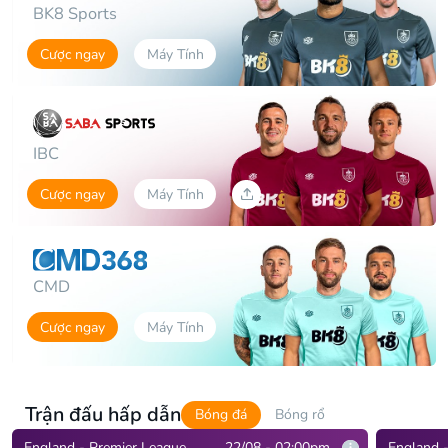
BK8 Sports
Cược ngay
Máy Tính
IBC
Cược ngay
Máy Tính
CMD
Cược ngay
Máy Tính
Trận đấu hấp dẫn
Bóng đá
Bóng rổ
- 02:00pm
England - Premier League
22/08 - 02:00pm