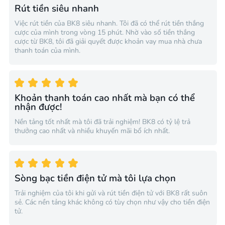
Rút tiền siêu nhanh
Việc rút tiền của BK8 siêu nhanh. Tôi đã có thể rút tiền thắng
cược của mình trong vòng 15 phút. Nhờ vào số tiền thắng
cược từ BK8, tôi đã giải quyết được khoản vay mua nhà chưa
thanh toán của mình.
Khoản thanh toán cao nhất mà bạn có thể
nhận được!
Nền tảng tốt nhất mà tôi đã trải nghiệm! BK8 có tỷ lệ trả
thưởng cao nhất và nhiều khuyến mãi bổ ích nhất.
Sòng bạc tiền điện tử mà tôi lựa chọn
Trải nghiệm của tôi khi gửi và rút tiền điện tử với BK8 rất suôn
sẻ. Các nền tảng khác không có tùy chọn như vậy cho tiền điện
tử.