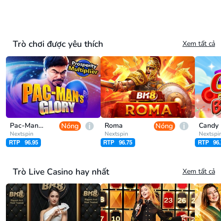
Trò chơi được yêu thích
Xem tất cả
Pac-Man's Glory
Roma
Nóng
Nóng
Nextspin
Nextspin
Nextspi
RTP
96.95
RTP
96.75
RTP
96
Trò Live Casino hay nhất
Xem tất cả