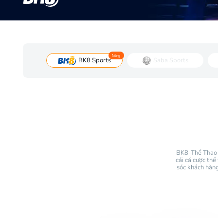
Nóng
BK8 Sports
Saba Sports
BK8-Thể Thao l
cái cá cược th
sóc khách hàn