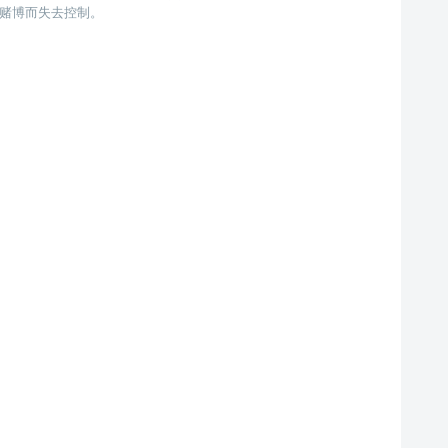
赌博而失去控制。