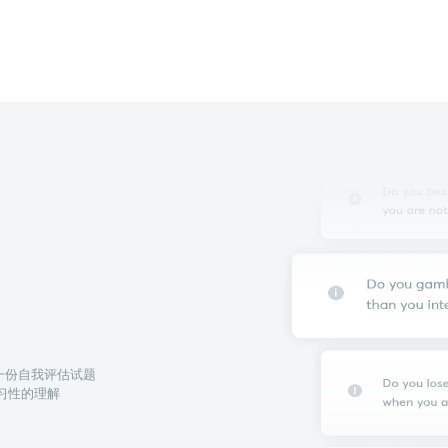
一份自我评估试题
习性的理解