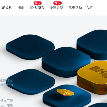
老虎机
捕鱼
4D & 彩票
快速游戏
优惠活动
VIP
白赌博对玩
各种可行的
活动亦可能
状况。如果